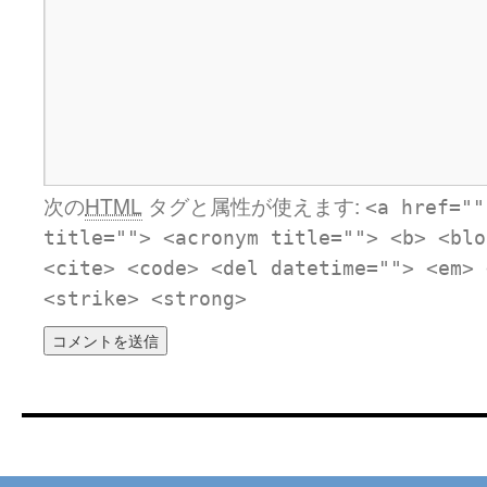
次の
HTML
タグと属性が使えます:
<a href=""
title=""> <acronym title=""> <b> <blo
<cite> <code> <del datetime=""> <em> 
<strike> <strong>